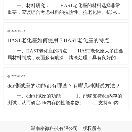
一、材料研究： HAST老化座的材料选择非常
重要，应该综合考虑材料的抗热性、抗老化性、抗冲击
和抗腐蚀性能等因素，以确保HAST老化座的使用寿命和
安全性。在材料的选择上，要尽可能选择耐高温、耐腐
2023-06-12
蚀的优质材料，以保证HAST老化座的性能稳定，确保其
正常运行
HAST老化座如何使用？HAST老化座的特点
一、HAST老化座的特点 HAST老化座大多由金
属材料制成，表面多有喷涂、烤漆处理，具有良好的抗
腐蚀、抗老化能力，表面光洁，除尘不易。而且它具有
良好的绝缘性、耐高温、耐低温等特性，可以克服多种
2023-06-12
有害的环境因素，在各种恶劣环境下均能正常运行。此
外，HAST
ddr测试座的功能都有哪些？有哪几种测试方法？
一、ddr测试座的功能： 1、能够支持ddr内存的
测试，从而确定ddr内存的性能参数; 2、支持ddr内存
的深度测试，可以实现对内存的地址空间、数据空间和
时序空间的深度检测; 3、支持ddr内存的可靠性测
试，可以确定ddr内
湖南格微科技有限公司 版权所有