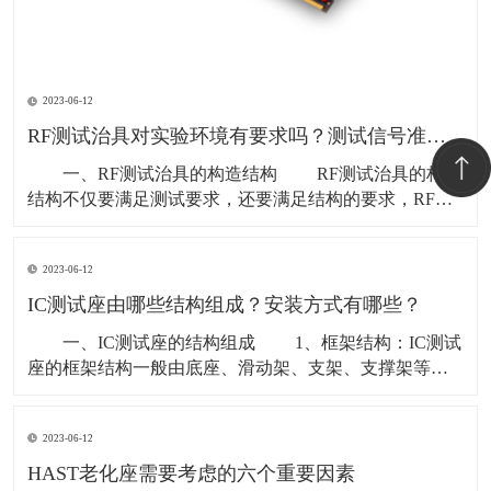
2023-06-12
RF测试治具对实验环境有要求吗？测试信号准确不？
一、RF测试治具的构造结构 RF测试治具的构造
结构不仅要满足测试要求，还要满足结构的要求，RF测
试治具的结构一般分为电缆接口、被测单元和控制单
元。电缆接口采用可靠的连接，保证测试信号的准确性;
2023-06-12
被测单元要符合实际测试环境，有良好的导磁性和导电
性，并满足对
IC测试座由哪些结构组成？安装方式有哪些？
一、IC测试座的结构组成 1、框架结构：IC测试
座的框架结构一般由底座、滑动架、支架、支撑架等组
成，其中底座一般为钢板结构，滑动架用于滑动支撑
架，支架用于支撑测试座，支撑架用于支撑测试项目。
2023-06-12
2、测试部件： IC测试座的测试部件一般由支架
HAST老化座需要考虑的六个重要因素